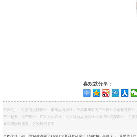
喜欢就分享：
宁夏银川北京君尚品牌设计，银川品牌设计，宁夏银川君尚广告设计公司包装设计
产品包装、特产设计、厂区文化设计、北京君尚品牌设计公司15年资深设计，品牌
业空间设计服务，好设计找君尚，
合作伙伴：
银川网站建设甲乙科技
|
宁夏品牌研究会
|
站酷网
|
包联天下
|
花瓣网
|
红