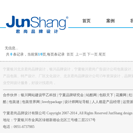
首页
案例
无信息...
共
0
条记录，当前第
1
/
0
页,每页
条记录
首页
上一页
下一页
尾页
宁夏银川北京君尚品牌设计，银川品牌设计，宁夏银川君尚广告设计公司包装设计
产品包装、特产设计、厂区文化设计、北京君尚品牌设计公司15年资深设计，品牌
业空间设计服务，好设计找君尚，
合作伙伴：
银川网站建设甲乙科技
|
宁夏品牌研究会
|
站酷网
|
包联天下
|
花瓣网
|
红
酷
|
包装迷
|
包装世界网
|
lovelypackage
|
设计师网址导航
|
人人都是产品经理
|
运营
宁夏君尚品牌设计有限公司 Copyright 2007-2014 ,All Rights Reserved JunShang design c
地址：宁夏银川市金凤区绿都新都会北区三号楼二层2217号
电话：0951-6737985